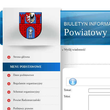
Powiatowy 
Wyślij wiadomość
Strona główna
MENU PODSTAWOWE
Dane podstawowe
Regulamin organizacyjny
Temat:
Schemat organizacyjny
Tekst:
Powiat Radomszczański
Podstawy prawne