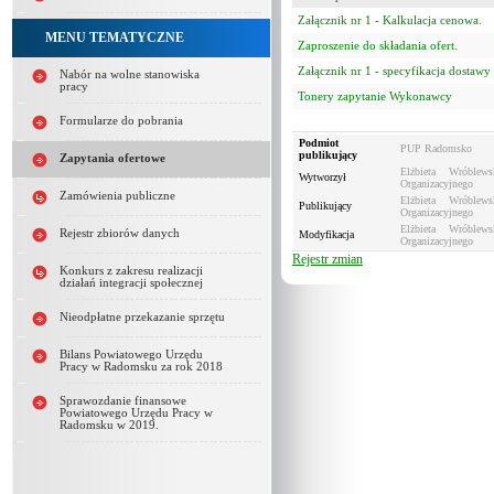
Załącznik nr 1 - Kalkulacja cenowa.
MENU TEMATYCZNE
Zaproszenie do składania ofert.
Załącznik nr 1 - specyfikacja dostawy
Nabór na wolne stanowiska
pracy
Tonery zapytanie Wykonawcy
Formularze do pobrania
Podmiot
PUP Radomsko
publikujący
Zapytania ofertowe
Elżbieta Wróblew
Wytworzył
Organizacyjnego
Zamówienia publiczne
Elżbieta Wróblew
Publikujący
Organizacyjnego
Elżbieta Wróblew
Rejestr zbiorów danych
Modyfikacja
Organizacyjnego
Rejestr zmian
Konkurs z zakresu realizacji
działań integracji społecznej
Nieodpłatne przekazanie sprzętu
Bilans Powiatowego Urzędu
Pracy w Radomsku za rok 2018
Sprawozdanie finansowe
Powiatowego Urzędu Pracy w
Radomsku w 2019.