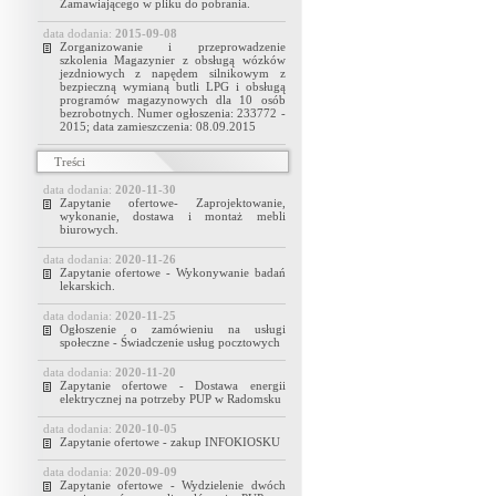
Zamawiającego w pliku do pobrania.
data dodania:
2015-09-08
Zorganizowanie i przeprowadzenie
szkolenia Magazynier z obsługą wózków
jezdniowych z napędem silnikowym z
bezpieczną wymianą butli LPG i obsługą
programów magazynowych dla 10 osób
bezrobotnych. Numer ogłoszenia: 233772 -
2015; data zamieszczenia: 08.09.2015
Treści
data dodania:
2020-11-30
Zapytanie ofertowe- Zaprojektowanie,
wykonanie, dostawa i montaż mebli
biurowych.
data dodania:
2020-11-26
Zapytanie ofertowe - Wykonywanie badań
lekarskich.
data dodania:
2020-11-25
Ogłoszenie o zamówieniu na usługi
społeczne - Świadczenie usług pocztowych
data dodania:
2020-11-20
Zapytanie ofertowe - Dostawa energii
elektrycznej na potrzeby PUP w Radomsku
data dodania:
2020-10-05
Zapytanie ofertowe - zakup INFOKIOSKU
data dodania:
2020-09-09
Zapytanie ofertowe - Wydzielenie dwóch