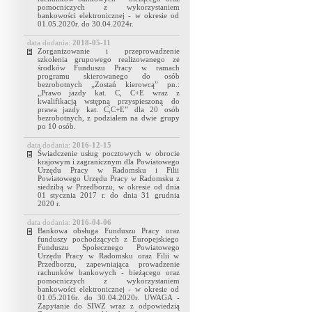
pomocniczych z wykorzystaniem
bankowości elektronicznej - w okresie od
01.05.2020r. do 30.04.2024r.
data dodania:
2018-05-11
Zorganizowanie i przeprowadzenie
szkolenia grupowego realizowanego ze
środków Funduszu Pracy w ramach
programu skierowanego do osób
bezrobotnych „Zostań kierowcą” pn.:
„Prawo jazdy kat. C, C+E wraz z
kwalifikacją wstępną przyspieszoną do
prawa jazdy kat. C,C+E” dla 20 osób
bezrobotnych, z podziałem na dwie grupy
po 10 osób.
data dodania:
2016-12-15
Świadczenie usług pocztowych w obrocie
krajowym i zagranicznym dla Powiatowego
Urzędu Pracy w Radomsku i Filii
Powiatowego Urzędu Pracy w Radomsku z
siedzibą w Przedborzu, w okresie od dnia
01 stycznia 2017 r. do dnia 31 grudnia
2020 r.
data dodania:
2016-04-06
Bankowa obsługa Funduszu Pracy oraz
funduszy pochodzących z Europejskiego
Funduszu Społecznego Powiatowego
Urzędu Pracy w Radomsku oraz Filii w
Przedborzu, zapewniająca prowadzenie
rachunków bankowych - bieżącego oraz
pomocniczych z wykorzystaniem
bankowości elektronicznej - w okresie od
01.05.2016r. do 30.04.2020r. UWAGA -
Zapytanie do SIWZ wraz z odpowiedzią