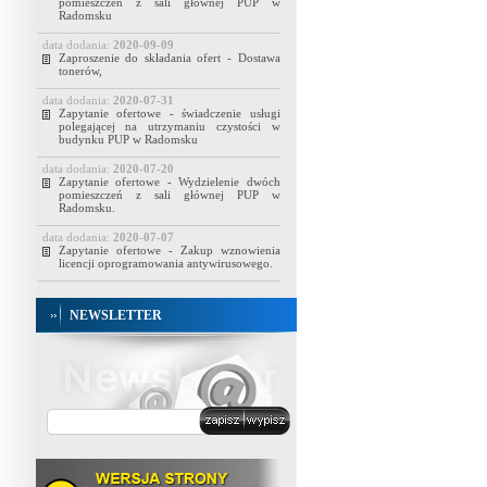
pomieszczeń z sali głównej PUP w
Radomsku
data dodania:
2020-09-09
Zaproszenie do składania ofert - Dostawa
tonerów,
data dodania:
2020-07-31
Zapytanie ofertowe - świadczenie usługi
polegającej na utrzymaniu czystości w
budynku PUP w Radomsku
data dodania:
2020-07-20
Zapytanie ofertowe - Wydzielenie dwóch
pomieszczeń z sali głównej PUP w
Radomsku.
data dodania:
2020-07-07
Zapytanie ofertowe - Zakup wznowienia
licencji oprogramowania antywirusowego.
NEWSLETTER