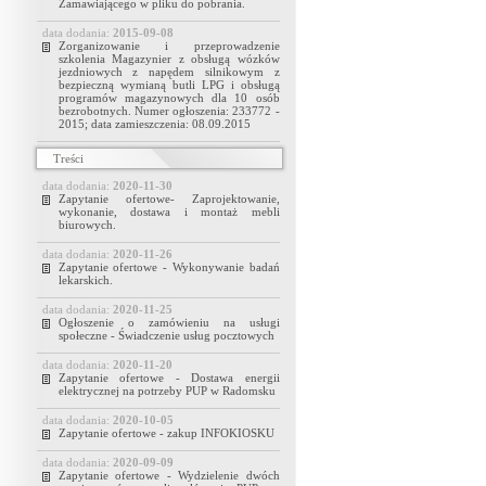
Zamawiającego w pliku do pobrania.
data dodania:
2015-09-08
Zorganizowanie i przeprowadzenie
szkolenia Magazynier z obsługą wózków
jezdniowych z napędem silnikowym z
bezpieczną wymianą butli LPG i obsługą
programów magazynowych dla 10 osób
bezrobotnych. Numer ogłoszenia: 233772 -
2015; data zamieszczenia: 08.09.2015
Treści
data dodania:
2020-11-30
Zapytanie ofertowe- Zaprojektowanie,
wykonanie, dostawa i montaż mebli
biurowych.
data dodania:
2020-11-26
Zapytanie ofertowe - Wykonywanie badań
lekarskich.
data dodania:
2020-11-25
Ogłoszenie o zamówieniu na usługi
społeczne - Świadczenie usług pocztowych
data dodania:
2020-11-20
Zapytanie ofertowe - Dostawa energii
elektrycznej na potrzeby PUP w Radomsku
data dodania:
2020-10-05
Zapytanie ofertowe - zakup INFOKIOSKU
data dodania:
2020-09-09
Zapytanie ofertowe - Wydzielenie dwóch