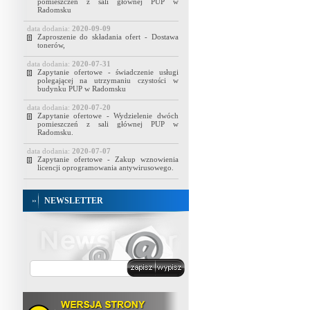
pomieszczeń z sali głównej PUP w
Radomsku
data dodania:
2020-09-09
Zaproszenie do składania ofert - Dostawa
tonerów,
data dodania:
2020-07-31
Zapytanie ofertowe - świadczenie usługi
polegającej na utrzymaniu czystości w
budynku PUP w Radomsku
data dodania:
2020-07-20
Zapytanie ofertowe - Wydzielenie dwóch
pomieszczeń z sali głównej PUP w
Radomsku.
data dodania:
2020-07-07
Zapytanie ofertowe - Zakup wznowienia
licencji oprogramowania antywirusowego.
NEWSLETTER