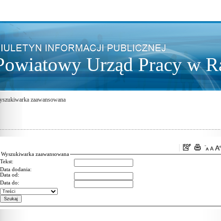
Powiatowy Urząd Pracy w 
yszukiwarka zaawansowana
Wyszukiwarka zaawansowana
Tekst:
Data dodania:
Data od:
Data do: