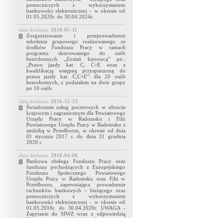
pomocniczych z wykorzystaniem
bankowości elektronicznej - w okresie od
01.05.2020r. do 30.04.2024r.
data dodania:
2018-05-11
Zorganizowanie i przeprowadzenie
szkolenia grupowego realizowanego ze
środków Funduszu Pracy w ramach
programu skierowanego do osób
bezrobotnych „Zostań kierowcą” pn.:
„Prawo jazdy kat. C, C+E wraz z
kwalifikacją wstępną przyspieszoną do
prawa jazdy kat. C,C+E” dla 20 osób
bezrobotnych, z podziałem na dwie grupy
po 10 osób.
data dodania:
2016-12-15
Świadczenie usług pocztowych w obrocie
krajowym i zagranicznym dla Powiatowego
Urzędu Pracy w Radomsku i Filii
Powiatowego Urzędu Pracy w Radomsku z
siedzibą w Przedborzu, w okresie od dnia
01 stycznia 2017 r. do dnia 31 grudnia
2020 r.
data dodania:
2016-04-06
Bankowa obsługa Funduszu Pracy oraz
funduszy pochodzących z Europejskiego
Funduszu Społecznego Powiatowego
Urzędu Pracy w Radomsku oraz Filii w
Przedborzu, zapewniająca prowadzenie
rachunków bankowych - bieżącego oraz
pomocniczych z wykorzystaniem
bankowości elektronicznej - w okresie od
01.05.2016r. do 30.04.2020r. UWAGA -
Zapytanie do SIWZ wraz z odpowiedzią